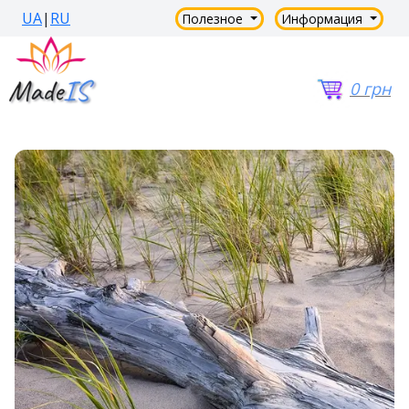
UA
|
RU
Полезное
Информация
0 грн