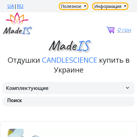
UA
|
RU
Полезное
Информация
0 грн
Made
IS
Отдушки
CANDLESCIENCE
купить в
Украине
Комплектующие