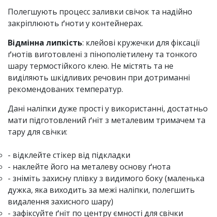
Полегшують процесс заливки свічок та надійно
закріплюють ґноти у контейнерах.
Відмінна липкість
: клейові кружечки для фіксації
ґнотів виготовлені з пінополіетилену та тонкого
шару термостійкого клею. Не містять та не
виділяють шкідливих речовин при дотриманні
рекомендованих температур.
Дані наліпки дуже прості у використанні, достатньо
мати підготовлений ґніт з металевим тримачем та
тару для свічки:
- відклейте стікер від підкладки
- наклейте його на металеву основу ґнота
- зніміть захисну плівку з видимого боку (маленька
дужка, яка виходить за межі наліпки, полегшить
видалення захисного шару)
- зафіксуйте ґніт по центру ємності для свічки