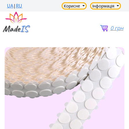
UA
|
RU
Корисне
Інформація
0 грн