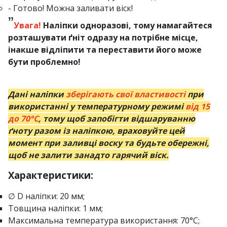
- Готово! Можна заливати віск!
”
Увага!
Наліпки одноразові, тому намагайтеся
розташувати ґніт одразу на потрібне місце,
інакше відліпити та переставити його може
бути проблемно!
Дані наліпки
зберігають свої властивості
при
використанні у температурному режимі
від 15
до 70°C
, тому щоб запобігти відшаруванню
ґноту разом із наліпкою, враховуйте цей
момент при заливці воску та будьте обережні,
щоб не залити занадто гарячий віск.
Характеристики:
∅ D наліпки: 20 мм;
Товщина наліпки: 1 мм;
Максимальна температура використання: 70°C;