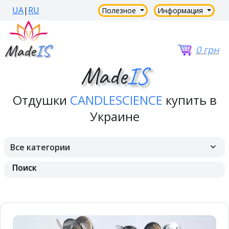
UA
|
RU
Полезное
Информация
0 грн
Made
IS
Отдушки
CANDLESCIENCE
купить в
Украине
Все категории