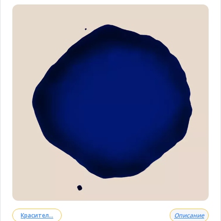
Красител...
Описание