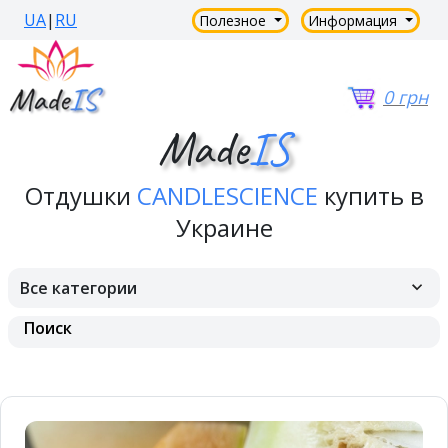
UA
|
RU
Полезное
Информация
0 грн
Made
IS
Отдушки
CANDLESCIENCE
купить в
Украине
Все категории