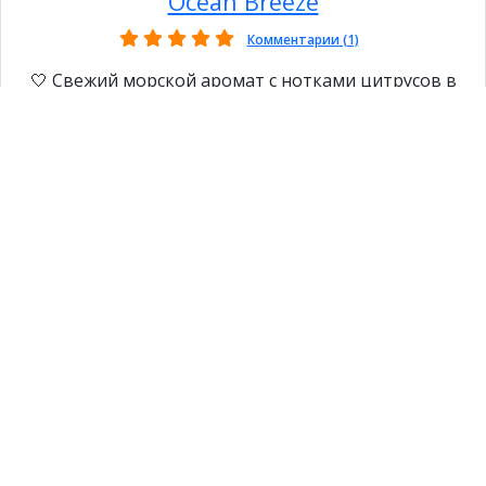
Ocean Breeze
Комментарии (1)
🤍 Свежий морской аромат с нотками цитрусов в
сочетании с оттенками дерева, фиалки, мускуса и
зеленых цветов.
Купить
10г
90грн
98грн
попередня сторінка
наступна
Присоединяйтесь к нам в соцсетях