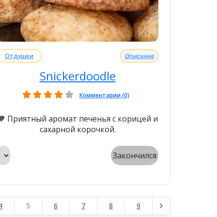
Отдушки
Описание
Snickerdoodle
Комментарии (0)
🧡 Приятный аромат печенья с корицей и
сахарной корочкой.
Закончился
4
5
6
7
8
9