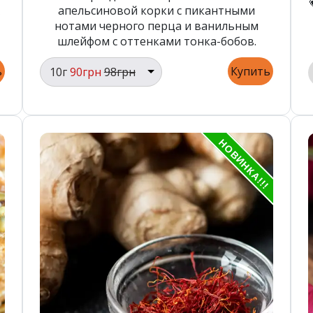
апельсиновой корки с пикантными
нотами черного перца и ванильным
шлейфом с оттенками тонка-бобов.
ь
Купить
10г
90грн
98грн
НОВИНКА!!!