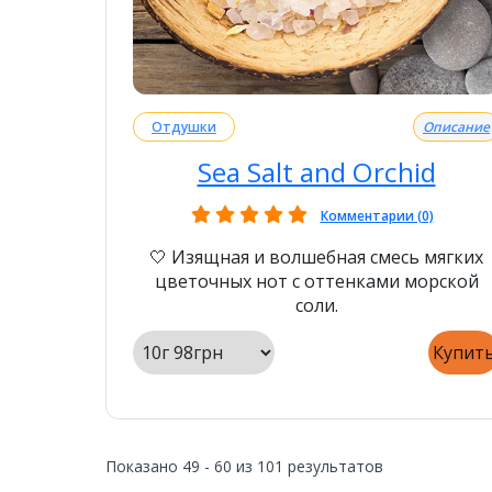
Отдушки
Описание
Sea Salt and Orchid
Комментарии (0)
🤍 Изящная и волшебная смесь мягких
цветочных нот с оттенками морской
соли.
Купит
Показано
49
-
60
из
101
результатов