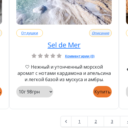
Отдушки
Описание
Sel de Mer
Комментарии (0)
🤍 Нежный и утонченный морской
аромат с нотами кардамона и апельсина
и легкой базой из мускуса и амбры.
ь
Купить
1
2
3