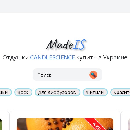
Made
IS
Отдушки
CANDLESCIENCE
купить в Украине
шки
Воск
Для диффузоров
Фитили
Краси