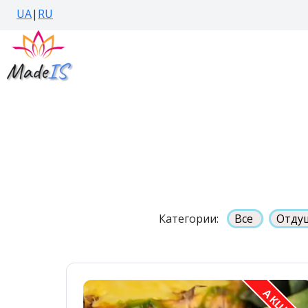
UA
|
RU
Категории:
Все
Отду