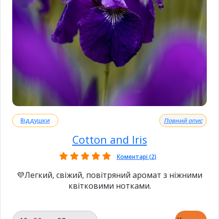
Віддушки
Повний опис
Cotton and Iris
Коментарі (2)
💜Легкий, свіжий, повітряний аромат з ніжними
квітковими нотками.