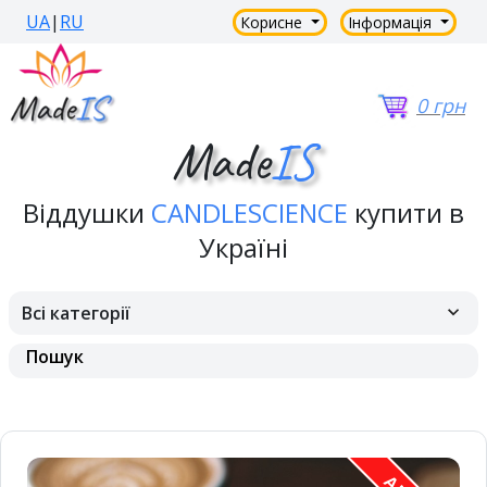
UA
|
RU
Корисне
Інформація
0 грн
Made
IS
Віддушки
CANDLESCIENCE
купити в
Україні
Всі категорії