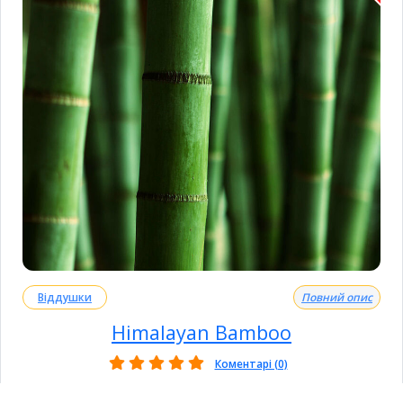
Віддушки
Повний опис
Himalayan Bamboo
Коментарі (0)
💚Легкий та розслаблюючий аромат бамбукового