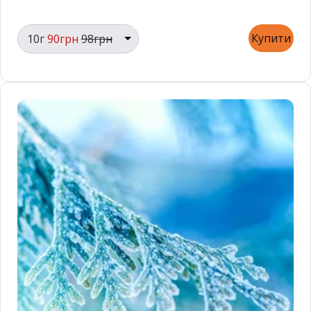
Купити
10г
90грн
98грн