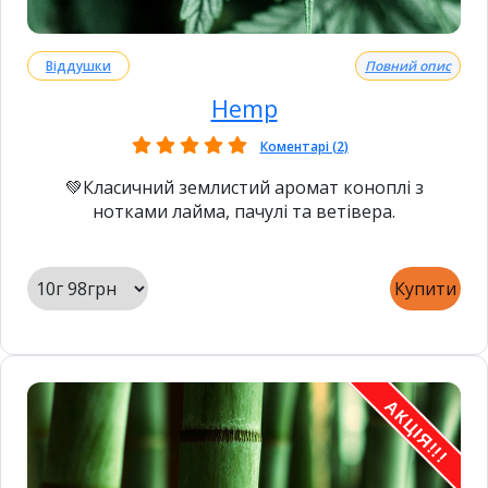
Віддушки
Повний опис
Hemp
Коментарі (2)
💚Класичний землистий аромат коноплі з
нотками лайма, пачулі та ветівера.
Купити
АКЦІЯ!!!