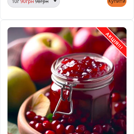
Купити
10г
90грн
98грн
АКЦІЯ!!!