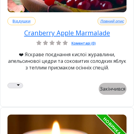
Віддушки
Повний опис
Cranberry Apple Marmalade
Коментарі (0)
❤️ Яскраве поєднання кислої журавлини,
апельсинової цедри та соковитих солодких яблук
з теплим присмаком осінніх спецій.
Закінчився
НОВИНКА!!!