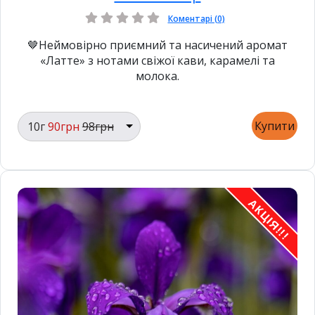
Коментарі (0)
🤎Неймовірно приємний та насичений аромат
«Латте» з нотами свіжої кави, карамелі та
молока.
Купити
10г
90грн
98грн
АКЦІЯ!!!