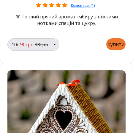
Коментарі (1)
🤎 Теплий пряний аромат імбиру з ніжними
нотками спецій та цукру.
Купити
10г
90грн
98грн